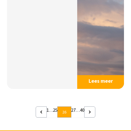
Lees meer
1
…
25
27
…
40
26
Previous
Next