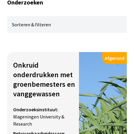
Onderzoeken
Sorteren & filteren
Filter
Afgerond
Onkruid
Status
onderdrukken met
Lopend
groenbemesters en
Afgerond
vanggewassen
Techniek
Onderzoeksinstituut:
Wageningen University &
Impacts
Research
Betrouwbaarheidsscore: