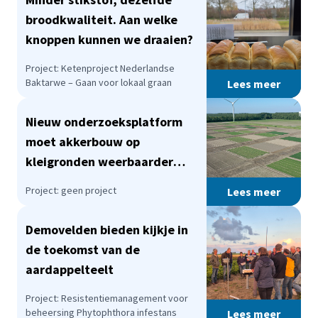
broodkwaliteit. Aan welke
knoppen kunnen we draaien?
Project: Ketenproject Nederlandse
Baktarwe – Gaan voor lokaal graan
Lees meer
Nieuw onderzoeksplatform
moet akkerbouw op
kleigronden weerbaarder
maken
Project: geen project
Lees meer
Demovelden bieden kijkje in
de toekomst van de
aardappelteelt
Project: Resistentiemanagement voor
beheersing Phytophthora infestans
Lees meer