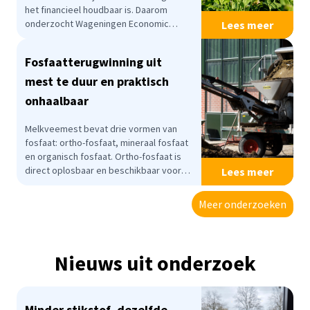
het financieel houdbaar is. Daarom
onderzocht Wageningen Economic
Lees meer
Research of melkveebedrijven die goed
scoren op duurzaamheidsdoelen van de
Fosfaatterugwinning uit
Duurzame Zuivelketen ook economisch
beter presteren.
mest te duur en praktisch
onhaalbaar
Melkveemest bevat drie vormen van
fosfaat: ortho-fosfaat, mineraal fosfaat
en organisch fosfaat. Ortho-fosfaat is
direct oplosbaar en beschikbaar voor
Lees meer
planten. Mineraal fosfaat zit gebonden
aan mineralen zoals calcium of
Meer onderzoeken
magnesium. Het kan onder bepaalde
omstandigheden vrijkomen. Organisch
fosfaat zit in celwanden en fosfolipiden
en komt pas vrij na afbraak door
Nieuws uit onderzoek
microben.
Minder stikstof, dezelfde