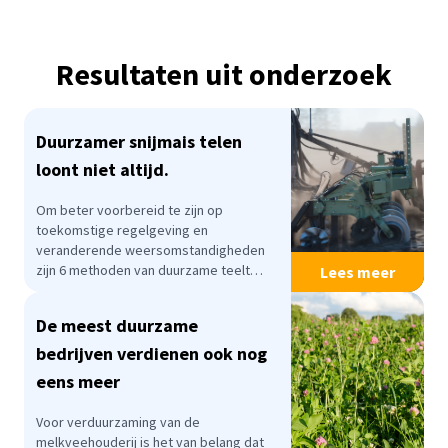
Resultaten uit onderzoek
Duurzamer snijmais telen
loont niet altijd.
Om beter voorbereid te zijn op
toekomstige regelgeving en
veranderende weersomstandigheden
zijn 6 methoden van duurzame teelt
Lees meer
getest. Deze veldproef duurde 4 jaar en
vond plaats op zandgrond op het
De meest duurzame
proefbedrijf WUR Open teelten
Vredepeel. De behandelingen
bedrijven verdienen ook nog
(hieronder beschreven) werden
eens meer
vergeleken met gangbare teelt die in
dezelfde periode ook op deze locatie is
Voor verduurzaming van de
uitgevoerd.
melkveehouderij is het van belang dat