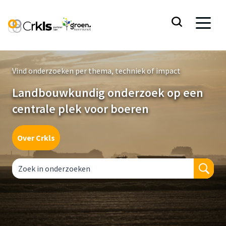
Vind onderzoeken per thema, techniek of impact
Landbouwkundig onderzoek op een
centrale plek voor boeren
Over Crkls