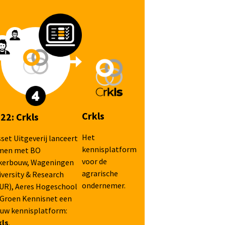
Crkls
22: Crkls
Het
set Uitgeverij lanceert
kennisplatform
men met BO
voor de
kerbouw, Wageningen
agrarische
iversity & Research
ondernemer.
UR), Aeres Hogeschool
 Groen Kennisnet een
euw kennisplatform:
kls
.