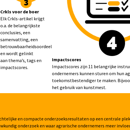
Crkls voor de boer
Elk Crkls-artikel krijgt
n
o.a. de belangrijkste
conclusies, een
samenvatting, een
betrouwbaarheidsoordeel
en wordt gelinkt
Impactscores
aan thema’s, tags en
Impactscores zijn 11 belangrijke ins
impactscores.
ondernemers kunnen sturen om hun agr
toekomstbestendiger te maken. Bijvoor
het gebruik van kunstmest.
chtelijke en compacte onderzoeksresultaten op een centrale ple
uwkundig onderzoek en waar agrarische ondernemers meer invloed