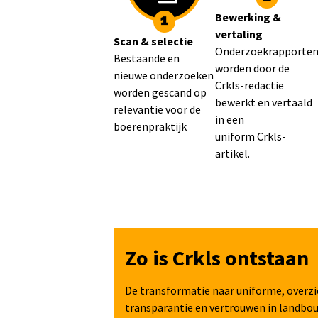
Bewerking &
vertaling
Scan & selectie
Onderzoekrapporte
Bestaande en
worden door de
nieuwe onderzoeken
Crkls-redactie
worden gescand op
bewerkt en vertaald
relevantie voor de
in een
boerenpraktijk
uniform Crkls-
artikel.
Zo is Crkls ontstaan
De transformatie naar uniforme, overzi
transparantie en vertrouwen in landbo