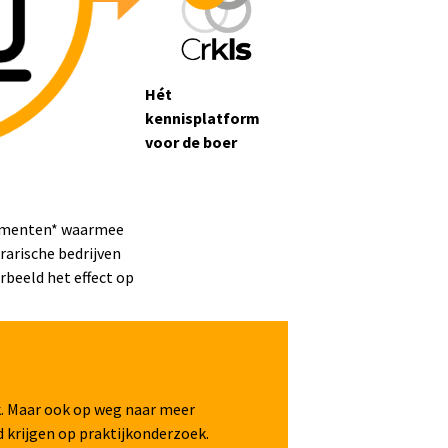
Hét
kennisplatform
voor de boer
trumenten* waarmee
arische bedrijven
beeld het effect op
k. Maar ook op weg naar meer
 krijgen op praktijkonderzoek.