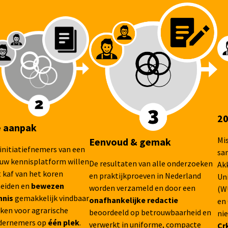
20
 aanpak
Mis
Eenvoud & gemak
initiatiefnemers van een
sa
euw kennisplatform willen
De resultaten van alle onderzoeken
Ak
 kaf van het koren
en praktijkproeven in Nederland
Un
heiden en
bewezen
worden verzameld en door een
(W
nnis
gemakkelijk vindbaar
onafhankelijke redactie
en
ken voor agrarische
beoordeeld op betrouwbaarheid en
ni
dernemers op
één plek
.
verwerkt in uniforme, compacte
Cr