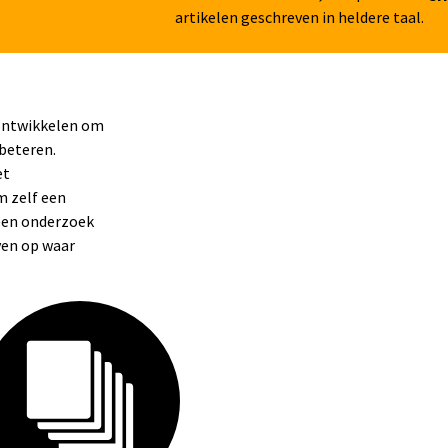
artikelen geschreven in heldere taal.
 ontwikkelen om
beteren.
et
m zelf een
 een onderzoek
ven op waar