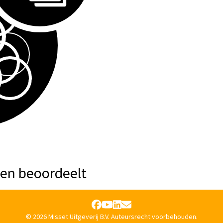
 en beoordeelt
© 2026 Misset Uitgeverij B.V. Auteursrecht voorbehouden.