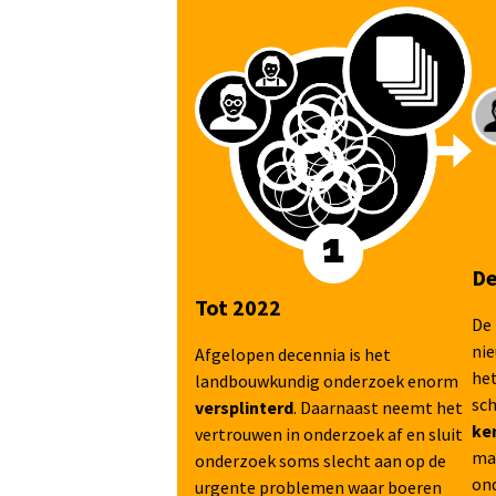
De
Tot 2022
De 
ni
Afgelopen decennia is het
het
landbouwkundig onderzoek enorm
sc
versplinterd
. Daarnaast neemt het
ke
vertrouwen in onderzoek af en sluit
ma
onderzoek soms slecht aan op de
on
urgente problemen waar boeren