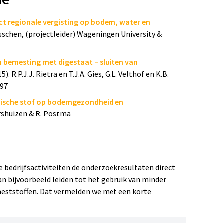
 op bodememissies, bodemvruchtbaarheid en
t regionale vergisting op bodem, water en
ten te vergelijken met andere organische
schen, (projectleider) Wageningen University &
 bemesting met digestaat – sluiten van
5). R.P.J.J. Rietra en T.J.A. Gies, G.L. Velthof en K.B.
197
potexperiment.
nische stof op bodemgezondheid en
rshuizen & R. Postma
dere met groenteteeltresten), suikerbieten en
tmest, runderdrijfmest en runderdrijfmest covergist
mpost.
 bedrijfsactiviteiten de onderzoekresultaten direct
n bijvoorbeeld leiden tot het gebruik van minder
ammoniak (NH
) en CO
.
₃
₂
ststoffen. Dat vermelden we met een korte
paling van minerale en organische
d beschikbaar fosfaat (P).