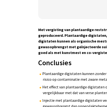
Ja(a)r(en) van onderzoek:
Met vergisting van plantaardige rests
1
2
3
4
4+
geproduceerd. Plantaardige digistaten,
digistaten kunnen als organische mest
Statistische onderbouwing:
gewasopbrengst met geïnjecteerde suik
Het onderzoek is statistisch
goed als met kunstmest en co-vergiste 
onderbouwd.
Conclusies
Plantaardige digistaten kunnen zonder
risico op contaminatie met zware meta
Het effect van plantaardige digistaten
vergelijkbaar met dat van verse plante
Injectie met plantaardige digistaten 
gewasopbrengst dan oppervlaktebemest