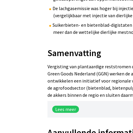
De lachgasemissie was hoger bij injecti
(vergelijkbaar met injectie van dierlijk
Suikerbieten- en bietenblad-digistaten
meer dan de wettelijke dierlijke mest
Samenvatting
Vergisting van plantaardige reststromen d
Green Goods Nederland (GGN) werken de a
ontwikkelen een initiatief voor regionale v
de agrofoodsector (bietenblad, bietenpul
de akkers binnen de regio en sluiten daarm
Lees meer
Aanvullende informat
Doel project