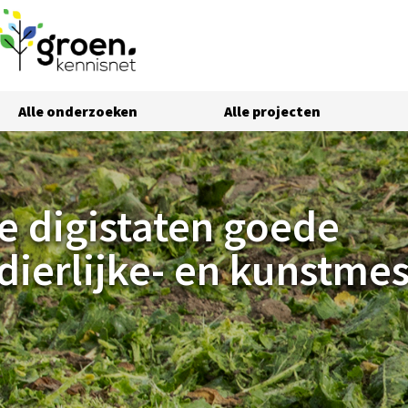
Alle onderzoeken
Alle projecten
dierlijke- en kunstmest
e digistaten goede
dierlijke- en kunstmes