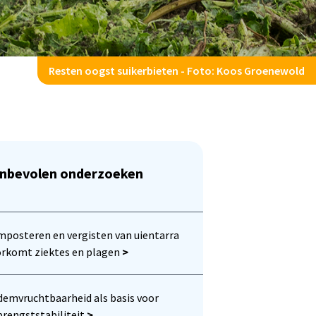
Resten oogst suikerbieten - Foto: Koos Groenewold
nbevolen onderzoeken
posteren en vergisten van uientarra
rkomt ziektes en plagen
>
emvruchtbaarheid als basis voor
rengststabiliteit
>