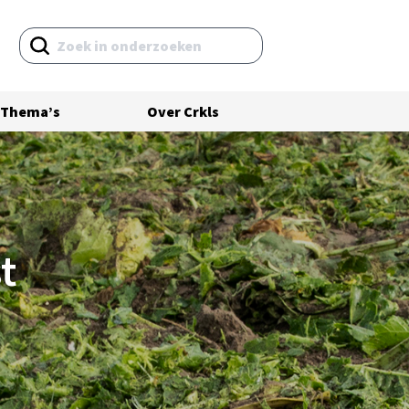
Thema’s
Over Crkls
Volledig onderzoeksrapport
t