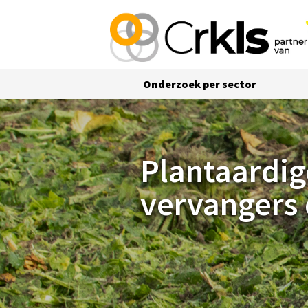
Onderzoek per sector
Plantaardige digistaten goede vervangers 
Plantaardig
vervangers 