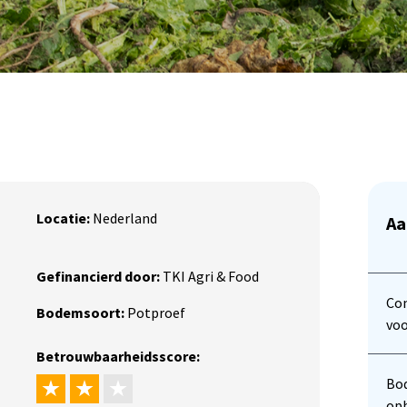
Locatie:
Nederland
Aa
Gefinancierd door:
TKI Agri & Food
Com
Bodemsoort:
Potproef
voo
Betrouwbaarheidsscore:
Bod
opb