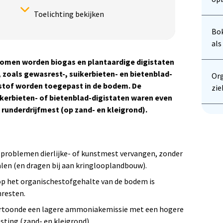
Toelichting bekijken
Bok
al
Herhalingen:
tromen worden biogas en plantaardige digistaten
Ja
 zoals gewasrest-, suikerbieten- en bietenblad-
Org
stof worden toegepast in de bodem. De
zie
Betrouwbaarheidsscore onderbouwing
erbieten- of bietenblad-digistaten waren even
Het onderzoek is eenjarig uitgevoerd en
runderdrijfmest (op zand- en kleigrond).
in herhalingen. Het onderzoek is
statistisch onderbouwd. Het onderzoek
is betrouwbaar. Het project is meerjarig,
de potproef is 1 jaar uitgevoerd.
 problemen dierlijke- of kunstmest vervangen, zonder
len (en dragen bij aan kringlooplandbouw).
 op het organischestofgehalte van de bodem is
nresten.
vertoonde een lagere ammoniakemissie met een hogere
ing (zand- en kleigrond).