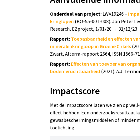
Onderdeel van project:
De effecten van plantaardig digistaat
LWV19246 –
Impac
kringlopen
gewasopbrengst bepalen en op deze pun
(BO-55-001-008). Jan Peter Les
Research, EZproject, 1/01/20 → 31/12/23
meststoffen.
Rapport:
Toepasbaarheid en effecten van
Methode
mineralenkringloop in Groene Cirkels
(201
Zwart, Alterra-rapport 2664, ISSN 1566-7
Literatuurstudie, een incubatie- en 
Rapport:
Effecten van toevoer van orga
bodemvruchtbaarheid
(2021). A.J. Termo
Opzet experimenten
Impactscore
Digistaat van gewasresten (onder an
bietenblad, in vergelijking tot kuns
met plantenresten, gft- en groenco
Met de Impactscore laten we zien op welke
effect hebben. Een onderzoeksresultaat ka
Meting emissies van lachgas (N
O), 
₂
gewasbeschermingsmiddelen of minder me
Meting bodemvruchtbaarheid door be
toelichting.
stikstof(N)gehaltes en de hoeveelhei