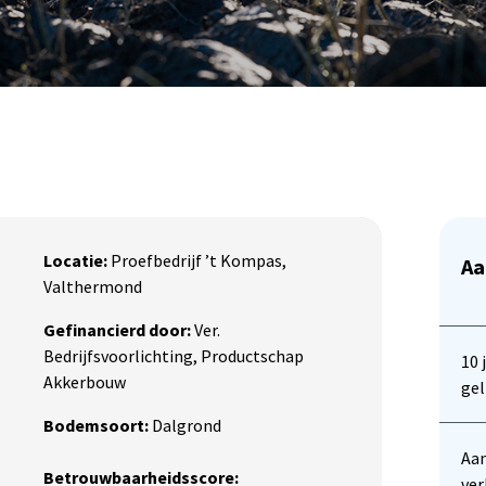
Locatie:
Proefbedrijf ’t Kompas,
Aa
Valthermond
Gefinancierd door:
Ver.
Bedrijfsvoorlichting, Productschap
10 
Akkerbouw
gel
Bodemsoort:
Dalgrond
Aan
Betrouwbaarheidsscore:
ver