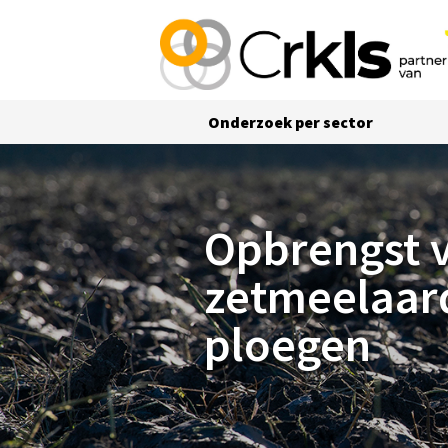
Onderzoek per sector
Opbrengst van zetmeelaardappelen lager
Opbrengst 
zetmeelaar
ploegen