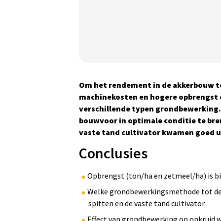
Ja(a)r(en) van onderzoek:
Om het rendement in de akkerbouw te
1
2
3
4
4+
machinekosten en hogere opbrengst en
verschillende typen grondbewerking.
Statistische onderbouwing:
bouwvoor in optimale conditie te bre
Het onderzoek is statistisch
vaste tand cultivator kwamen goed ui
onderbouwd.
Conclusies
Opbrengst (ton/ha en zetmeel/ha) is bij
Welke grondbewerkingsmethode tot de h
spitten en de vaste tand cultivator.
Effect van grondbewerking op onkruid wa