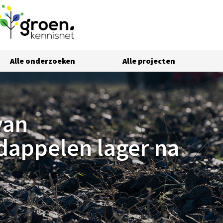
Alle onderzoeken
Alle projecten
 na ploegen
van
dappelen lager na