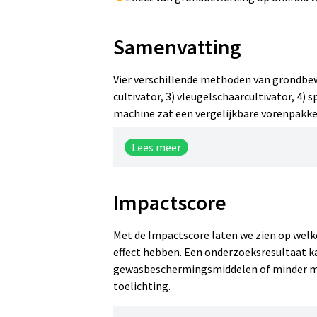
Samenvatting
Vier verschillende methoden van grondbewe
cultivator, 3) vleugelschaarcultivator, 4)
machine zat een vergelijkbare vorenpakke
Lees meer
Impactscore
Resultaten
Met de Impactscore laten we zien op welke
In 2006 was de opbrengst (ton/ha) het h
effect hebben. Een onderzoeksresultaat ka
dan bij ploegen. In 2007 was de opbreng
gewasbeschermingsmiddelen of minder me
cultivator en significant hoger dan bij 
toelichting.
2006, het hoogst bij het systeem spitte
Na de grondbewerking viel op dat de gro