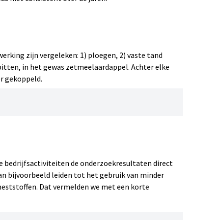
rking zijn vergeleken: 1) ploegen, 2) vaste tand
 spitten, in het gewas zetmeelaardappel. Achter elke
r gekoppeld.
 bedrijfsactiviteiten de onderzoekresultaten direct
oogst bij het object spitten en significant hoger
n bijvoorbeeld leiden tot het gebruik van minder
st (ton/ha) het hoogst bij het object vaste tand
ststoffen. Dat vermelden we met een korte
ploegen. In 2008 was de opbrengst (ton/ha), net als in
n.
nd bij ploegen iets grover lag. Daarentegen lag de