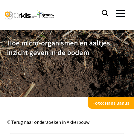
Hoe micro-organismen en aaltjes inzicht geven in de
Hoe micro-organismen en aaltjes
bodem
inzicht geven in de bodem
Volledig onderzoeksrapport
Foto: Hans Banus
Ga naar de inhoud
Terug naar onderzoeken in Akkerbouw