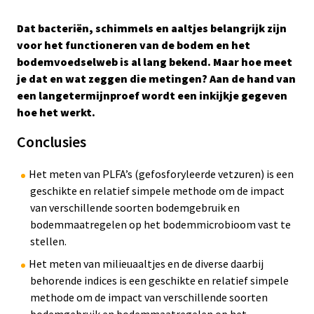
Statistische onderbouwing:
Dat bacteriën, schimmels en aaltjes belangrijk zijn
Het onderzoek is statistisch onderbouwd.
voor het functioneren van de bodem en het
bodemvoedselweb is al lang bekend. Maar hoe meet
Ja(a)r(en) van onderzoek:
je dat en wat zeggen die metingen? Aan de hand van
1
2
3
4
4+
een langetermijnproef wordt een inkijkje gegeven
Betrouwbaarheidsscore onderbouwing
hoe het werkt.
Het onderzoek is meerjarig uitgevoerd en in
Conclusies
herhalingen. Het onderzoek is statistisch onderbouwd.
Het onderzoek is zeer betrouwbaar.
Het meten van PLFA’s (gefosforyleerde vetzuren) is een
Herhalingen:
geschikte en relatief simpele methode om de impact
Ja
van verschillende soorten bodemgebruik en
bodemmaatregelen op het bodemmicrobioom vast te
stellen.
Het meten van milieuaaltjes en de diverse daarbij
behorende indices is een geschikte en relatief simpele
methode om de impact van verschillende soorten