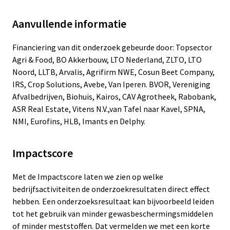
Aanvullende informatie
De bodemmaatregelen
Financiering van dit onderzoek gebeurde door: Topsector
De diverse bodemmaatregelen betroffen: zwarte
Agri & Food, BO Akkerbouw, LTO Nederland, ZLTO, LTO
braak (onbehandelde controle), teelt gras/klaver,
Noord, LLTB, Arvalis, Agrifirm NWE, Cosun Beet Company,
teelt Tagetes, teelt groenbemestermengsel
IRS, Crop Solutions, Avebe, Van Iperen. BVOR, Vereniging
(Horrido), toepassing compost (50 ton/ha),
Afvalbedrijven, Biohuis, Kairos, CAV Agrotheek, Rabobank,
toepassing chitine (10 ton/ha), toepassing haarmeel
ASR Real Estate, Vitens N.V.,van Tafel naar Kavel, SPNA,
(7 ton/ha), anaerobe grondontsmetting (met 50
NMI, Eurofins, HLB, Imants en Delphy.
ton/ha vers gras), natte grondontsmetting met
Monam (gangbaar, 300 l/ha) of zaadmeel (biologisch,
7 ton/ha), combinatie van maatregelen anaerobe
Impactscore
grondontsmetting (met 50 ton/ha vers gras) +
haarmeel (7 ton/ha) + compost (50 ton/ha) samen
Met de Impactscore laten we zien op welke
afgekort als AHC.
bedrijfsactiviteiten de onderzoekresultaten direct effect
De maatregelen zijn ten tijde van het meetjaar (2021)
hebben. Een onderzoeksresultaat kan bijvoorbeeld leiden
driemaal uitgevoerd (in 2006, 2009 en 2018). In het
tot het gebruik van minder gewasbeschermingsmiddelen
voorjaar van 2021 is de bodem uitgebreid bemonsterd
of minder meststoffen. Dat vermelden we met een korte