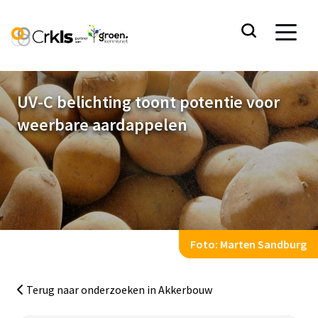
UV-C belichting toont potentie voor weerbare
UV-C belichting toont potentie voor
aardappelen
weerbare aardappelen
Volledig onderzoeksrapport
Foto: Marten Sandburg
Ga naar de inhoud
Terug naar onderzoeken in Akkerbouw