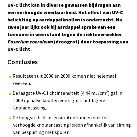
Statistische onderbouwing:
UV-C licht kan in diverse gewassen bijdragen aan
Het onderzoek is statistisch onderbouwd.
een verhoogde weerbaarheid. Het effect van UV-C
belichting op aardappelknollen is onderzocht. Na
Ja(a)r(en) van onderzoek:
twee jaar lijkt ook bij aardappel sprake van een
1
2
3
4
4+
toename in weerstand tegen de ziekteverwekker
Betrouwbaarheidsscore onderbouwing
Fusarium coeruleum
(droogrot) door toepassing van
Het onderzoek is meerjarig uitgevoerd zonder
UV-C licht.
herhalingen. De resultaten bevatten een statistische
Conclusies
onderbouwing. Het is daarmee betrouwbaar.
Herhalingen:
Resultaten uit 2008 en 2009 komen niet helemaal
Nee
overeen.
2
De laagste UV-C lichtintensiteit (4.44 mJ/cm
) gaf in
2009 op halve knollen een significant lagere
knolaantasting.
De hoogste lichtintensiteiten kunnen ook tot
verhoogde knolaantasting leiden afhankelijk van timing
van bespuiting met sporen.