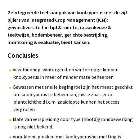
Statistische onderbouwing:
Geïntegreerde teeltaanpak van knolcyperus met de vijf
Geen statistische onderbouwing omdat het gaat om
pijlers van Integrated Crop Management (ICM):
literatuuronderzoek.
gewasdiversiteit in tijd & ruimte, rassenkeuze &
teeltwijze, bodembeheer, gerichte bestrijding,
Ja(a)r(en) van onderzoek:
monitoring & evaluatie, biedt kansen.
1
2
3
4
4+
Conclusies
Betrouwbaarheidsscore onderbouwing
Geen betrouwbaarheidsscore omdat het gaat om
literatuuronderzoek.
Vezelhennep, wintergerst en winterrogge kunnen
knolcyperus in meer of minder mate beheersen.
Herhalingen:
Gewassen met snelle begingroei zijn het meest geschikt
Nee
om knolcyperus te beheersen, juiste zaai- en/of
plantdichtheid i.c.m. zaaidiepte kunnen het succes
vergroten.
Mate van verspreiding door type (hoofd)grondbewerking
is nog niet bekend.
Voor kleine plekken met knolcyperusbesmetting is