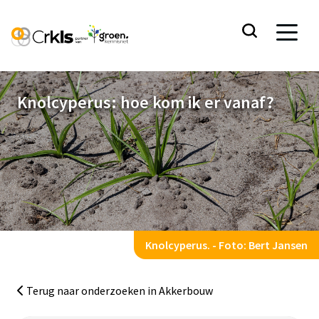
Knolcyperus: hoe kom ik er vanaf?
Knolcyperus: hoe kom ik er vanaf?
Volledig onderzoeksrapport
Knolcyperus. - Foto: Bert Jansen
Ga naar de inhoud
Terug naar onderzoeken in Akkerbouw