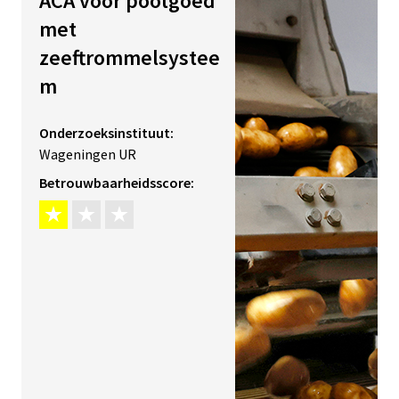
ACA voor pootgoed
met
zeeftrommelsystee
m
Onderzoeksinstituut:
Wageningen UR
Betrouwbaarheidsscore: