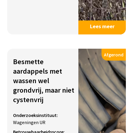
Lees meer
Afgerond
Besmette
aardappels met
wassen wel
grondvrij, maar niet
cystenvrij
Onderzoeksinstituut:
Wageningen UR
Betrouwbaarheidsscore: