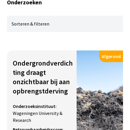
Onderzoeken
Sorteren & filteren
Filter
Afgerond
Ondergrondverdich
Status
ting draagt
Lopend
onzichtbaar bij aan
Afgerond
opbrengstderving
Techniek
Onderzoeksinstituut:
Wageningen University &
Impacts
Research
Betrouwbaarheidsscore: