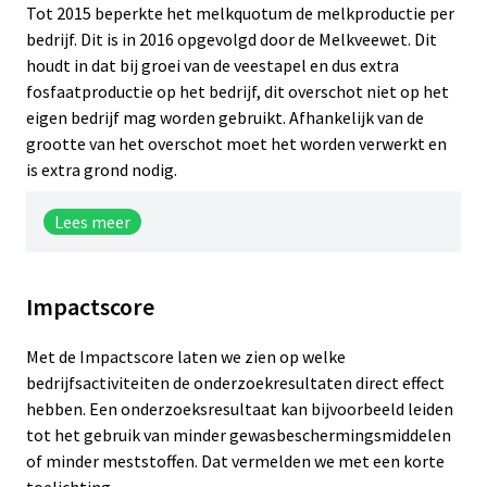
Tot 2015 beperkte het melkquotum de melkproductie per
bedrijf. Dit is in 2016 opgevolgd door de Melkveewet. Dit
houdt in dat bij groei van de veestapel en dus extra
fosfaatproductie op het bedrijf, dit overschot niet op het
eigen bedrijf mag worden gebruikt. Afhankelijk van de
grootte van het overschot moet het worden verwerkt en
is extra grond nodig.
Lees meer
Impactscore
Melkveemodel
Met de Impactscore laten we zien op welke
In dit onderzoek is met een optimalisatiemodel een
bedrijfsactiviteiten de onderzoekresultaten direct effect
melkveebedrijf op zandgrond doorgerekend. Hiermee
hebben. Een onderzoeksresultaat kan bijvoorbeeld leiden
zijn twee situaties doorgerekend: 1) vóór afschaffing
tot het gebruik van minder gewasbeschermingsmiddelen
van het melkquota en 2) na het afschaffen van het
of minder meststoffen. Dat vermelden we met een korte
melkquota en invoering van de Melkveewet.