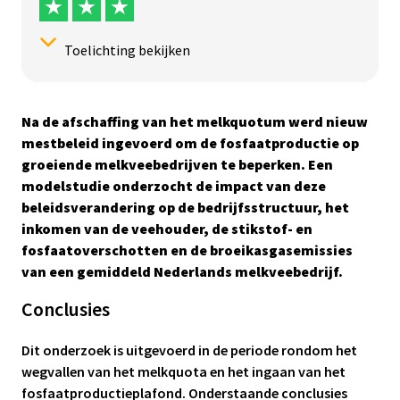
Toelichting bekijken
Statistische onderbouwing:
Na de afschaffing van het melkquotum werd nieuw
Het onderzoek is niet statistisch onderbouwd.
mestbeleid ingevoerd om de fosfaatproductie op
groeiende melkveebedrijven te beperken. Een
Ja(a)r(en) van onderzoek:
modelstudie onderzocht de impact van deze
1
2
3
4
4+
beleidsverandering op de bedrijfsstructuur, het
Betrouwbaarheidsscore onderbouwing
inkomen van de veehouder, de stikstof- en
Bronnen zijn recent (modelstudie) of afkomstig uit een
fosfaatoverschotten en de broeikasgasemissies
breed aantal jaren (literatuurstudie en meta-analyse)
van een gemiddeld Nederlands melkveebedrijf.
en van verschillende onderzoekers en
onderzoeksinstellingen.
Conclusies
Herhalingen:
Dit onderzoek is uitgevoerd in de periode rondom het
Nee
wegvallen van het melkquota en het ingaan van het
fosfaatproductieplafond. Onderstaande conclusies