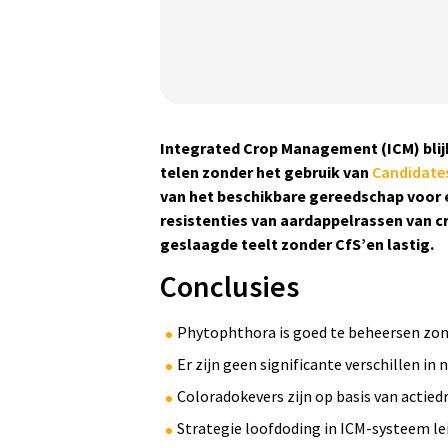
Ja(a)r(en) van onderzoek:
Integrated Crop Management (ICM) bli
1
2
3
4
4+
telen zonder het gebruik van
Candidates
van het beschikbare gereedschap voor e
Statistische onderbouwing:
resistenties van aardappelrassen van cr
Het onderzoek is statistisch
geslaagde teelt zonder CfS’en lastig.
onderbouwd.
Conclusies
Phytophthora is goed te beheersen zond
Er zijn geen significante verschillen in
Coloradokevers zijn op basis van actie
Strategie loofdoding in ICM-systeem le