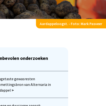
Aardappeloogst. - Foto: Mark Pasveer
nbevolen onderzoeken
ngetaste gewasresten
mettingsbron van Alternaria in
rdappel
>
oene en duurzame aanpak