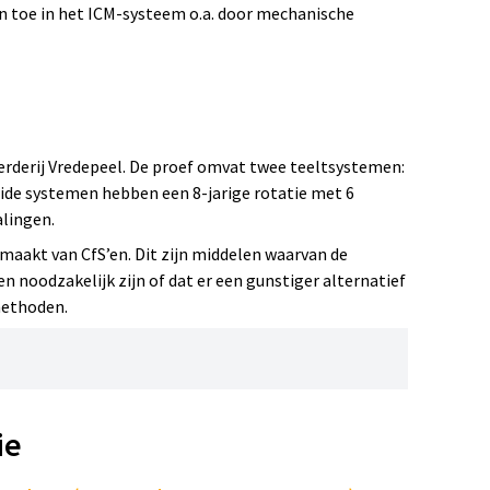
 toe in het ICM-systeem o.a. door mechanische
rderij Vredepeel. De proef omvat twee teeltsystemen:
eide systemen hebben een 8-jarige rotatie met 6
alingen.
aakt van CfS’en. Dit zijn middelen waarvan de
 noodzakelijk zijn of dat er een gunstiger alternatief
methoden.
ie