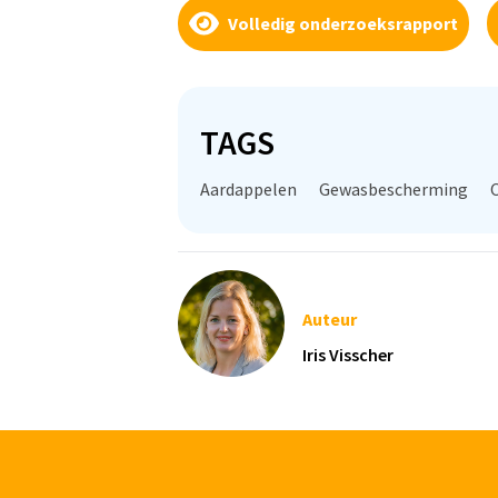
Door o.a. mechanische onkruidbeheersi
Volledig onderzoeksrapport
+20% voor respectievelijk aardappel-vr
TAGS
Aardappelen
Gewasbescherming
Auteur
Iris Visscher