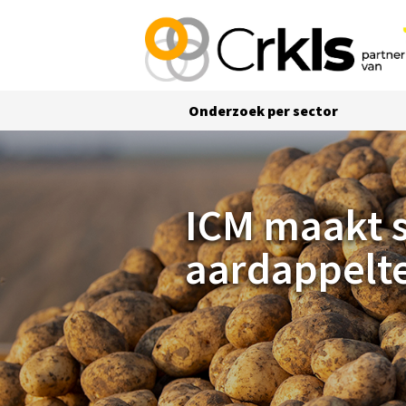
Onderzoek per sector
ICM maakt succesvolle aardappelteelt mo
ICM maakt s
aardappelte