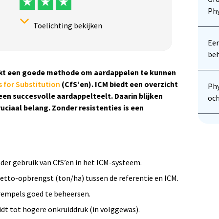
Phy
Toelichting bekijken
Ee
beh
Herhalingen:
jkt een goede methode om aardappelen te kunnen
Ja
 for Substitution
(CfS’en). ICM biedt een overzicht
Phy
en succesvolle aardappelteelt. Daarin blijken
oc
Betrouwbaarheidsscore onderbouwing
uciaal belang. Zonder resistenties is een
Het onderzoek is meerjarig uitgevoerd
en in herhalingen. Het onderzoek is
statistisch onderbouwd. Het onderzoek
is zeer betrouwbaar.
er gebruik van CfS’en in het ICM-systeem.
 netto-opbrengst (ton/ha) tussen de referentie en ICM.
drempels goed te beheersen.
idt tot hogere onkruiddruk (in volggewas).