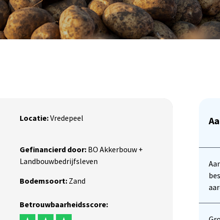
Locatie:
Vredepeel
Aa
Gefinancierd door:
BO Akkerbouw +
Landbouwbedrijfsleven
Aa
bes
Bodemsoort:
Zand
aa
Betrouwbaarheidsscore:
Gr